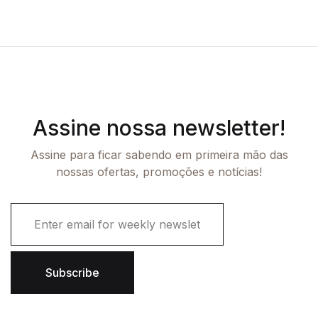
Assine nossa newsletter!
Assine para ficar sabendo em primeira mão das
nossas ofertas, promoções e notícias!
E
m
a
i
l
Subscribe
*