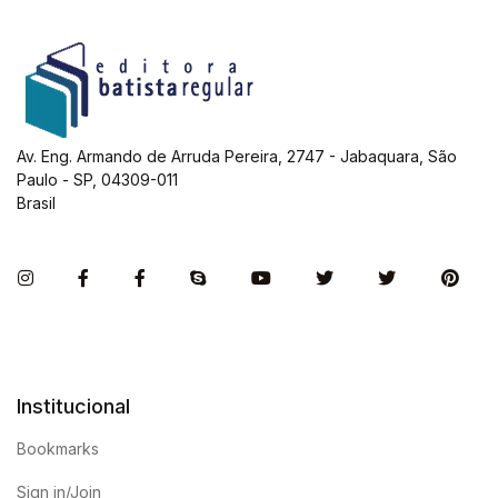
Av. Eng. Armando de Arruda Pereira, 2747 - Jabaquara, São
Paulo - SP, 04309-011
Brasil
Instagram
Facebook
Facebook
Skype
You Tube
Twitter
Twitter
Pint
Institucional
Bookmarks
Sign in/Join