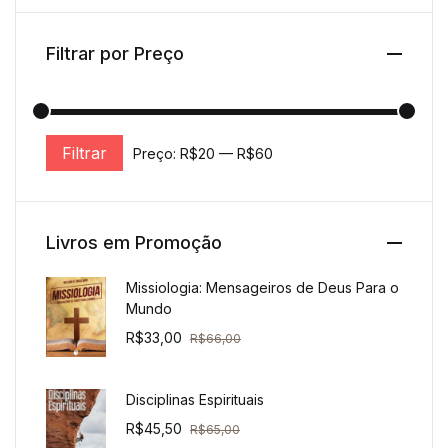
Filtrar por Preço
Filtrar
Preço:
R$20
—
R$60
Preço mínimo
Preço máximo
Livros em Promoção
Missiologia: Mensageiros de Deus Para o
Mundo
R$
33,00
R$
66,00
Disciplinas Espirituais
R$
45,50
R$
65,00