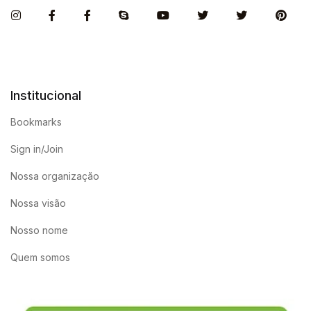
Instagram
Facebook
Facebook
Skype
You Tube
Twitter
Twitter
Pint
Institucional
Bookmarks
Sign in/Join
Nossa organização
Nossa visão
Nosso nome
Quem somos