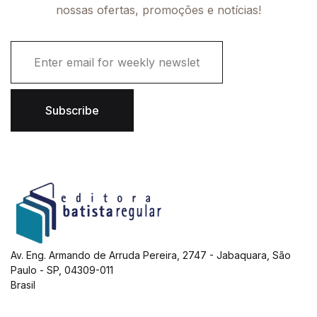
nossas ofertas, promoções e notícias!
E
m
a
i
l
Subscribe
*
Av. Eng. Armando de Arruda Pereira, 2747 - Jabaquara, São
Paulo - SP, 04309-011
Brasil