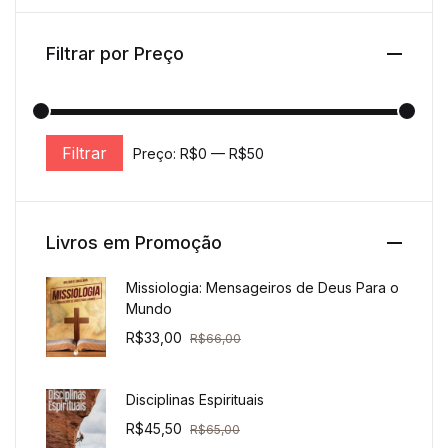
Filtrar por Preço
Filtrar
Preço:
R$0
—
R$50
Preço mínimo
Preço máximo
Livros em Promoção
Missiologia: Mensageiros de Deus Para o
Mundo
R$
33,00
R$
66,00
Disciplinas Espirituais
R$
45,50
R$
65,00