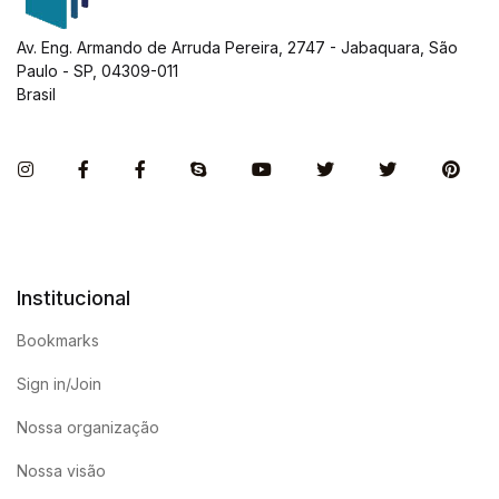
Av. Eng. Armando de Arruda Pereira, 2747 - Jabaquara, São
Paulo - SP, 04309-011
Brasil
Instagram
Facebook
Facebook
Skype
You Tube
Twitter
Twitter
Pint
Institucional
Bookmarks
Sign in/Join
Nossa organização
Nossa visão