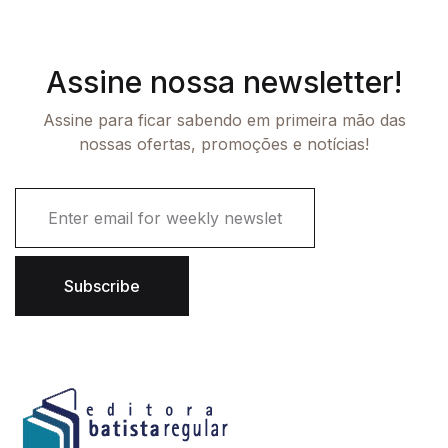
Assine nossa newsletter!
Assine para ficar sabendo em primeira mão das
nossas ofertas, promoções e notícias!
E
m
a
i
l
Subscribe
*