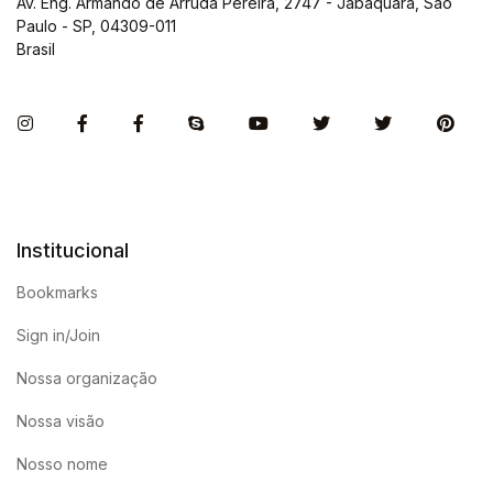
Av. Eng. Armando de Arruda Pereira, 2747 - Jabaquara, São
Paulo - SP, 04309-011
Brasil
Instagram
Facebook
Facebook
Skype
You Tube
Twitter
Twitter
Pint
Institucional
Bookmarks
Sign in/Join
Nossa organização
Nossa visão
Nosso nome