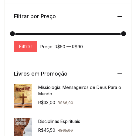
Filtrar por Preço
Filtrar
Preço:
R$50
—
R$90
Preço mínimo
Preço máximo
Livros em Promoção
Missiologia: Mensageiros de Deus Para o
Mundo
R$
33,00
R$
66,00
Disciplinas Espirituais
R$
45,50
R$
65,00