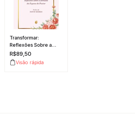
Transformar:
Reflexões Sobre a
Jornada da Esposa do
R$
89,50
Pastor
Visão rápida