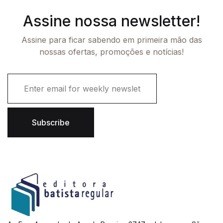
Assine nossa newsletter!
Assine para ficar sabendo em primeira mão das
nossas ofertas, promoções e notícias!
E
m
a
i
l
Subscribe
*