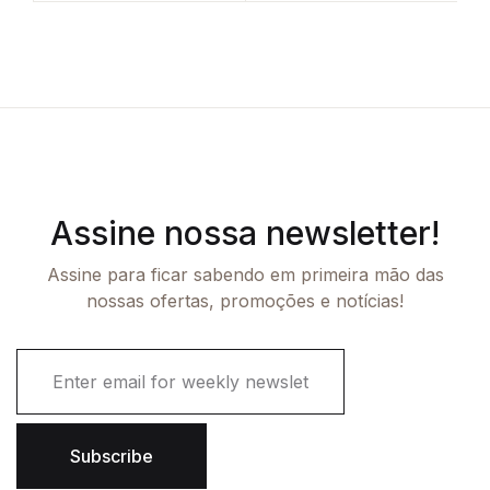
Assine nossa newsletter!
Assine para ficar sabendo em primeira mão das
nossas ofertas, promoções e notícias!
E
m
a
i
l
Subscribe
*