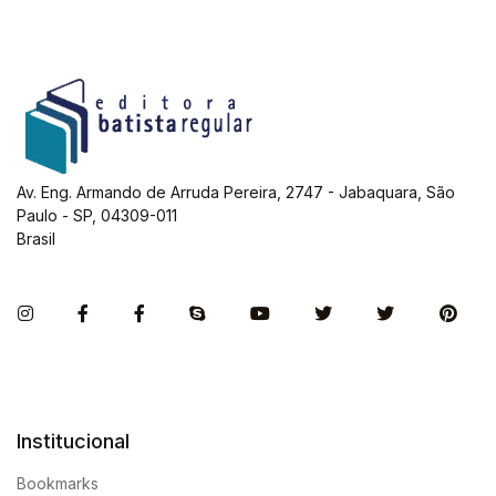
Av. Eng. Armando de Arruda Pereira, 2747 - Jabaquara, São
Paulo - SP, 04309-011
Brasil
Instagram
Facebook
Facebook
Skype
You Tube
Twitter
Twitter
Pint
Institucional
Bookmarks