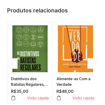
Produtos relacionados
Distintivos dos
Alimente-as Com a
G
Batistas Regulares,
Verdade
L
Os
R$
35,00
R$
48,00
R
Visão rápida
Visão rápida