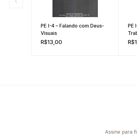
PE I-4 – Falando com Deus-
PE 
Visuais
Tra
Vis
R$
13,00
R$
Assine para f