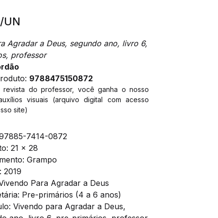
0
/UN
a Agradar a Deus, segundo ano, livro 6,
os, professor
ordão
produto:
9788475150872
a revista do professor, você ganha o nosso
auxílios visuais (arquivo digital com acesso
sso site)
97885-7414-0872
to
:
21 x 28
mento
:
Grampo
:
2019
Vivendo Para Agradar a Deus
tária
:
Pre-primários (4 a 6 anos)
ulo
:
Vivendo para Agradar a Deus,