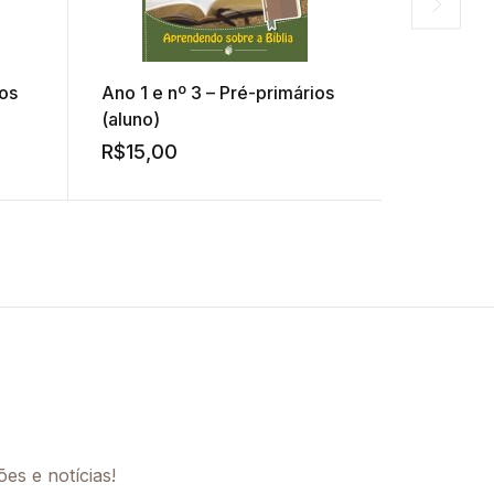
ios
Ano 1 e nº 3 – Pré-primários
PE II-1 
(aluno)
Família –
R$
15,00
R$
3,90
es e notícias!