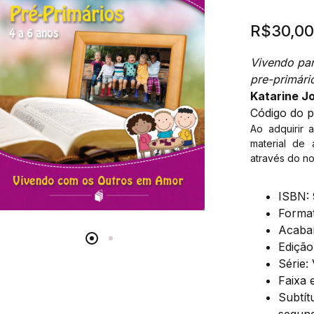
R$
30,0
Vivendo par
pre-primári
Katarine J
Código do 
Ao adquirir 
material de 
através do no
ISBN
:
Forma
Acaba
Edição
Série
:
Faixa e
Subtít