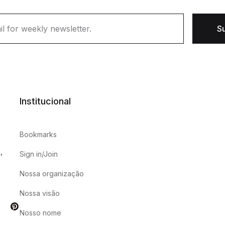
S
Institucional
Bookmarks
,
Sign in/Join
Nossa organização
Nossa visão
itter
Pinterest
Nosso nome