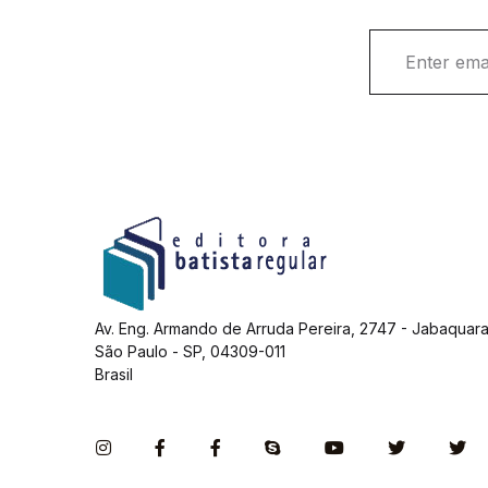
E
m
a
i
l
*
Av. Eng. Armando de Arruda Pereira, 2747 - Jabaquara
São Paulo - SP, 04309-011
Brasil
Instagram
Facebook
Facebook
Skype
You Tube
Twitter
Tw