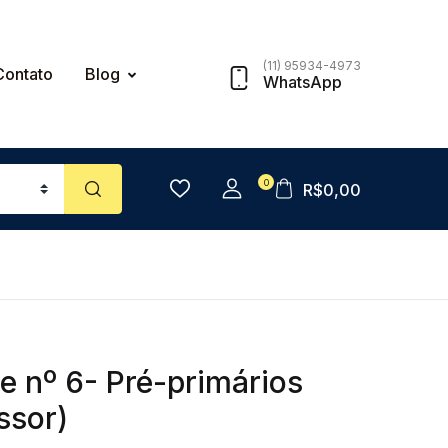
(11) 95934-4973
Contato
Blog
WhatsApp
0
R$
0,00
e nº 6- Pré-primários
ssor)