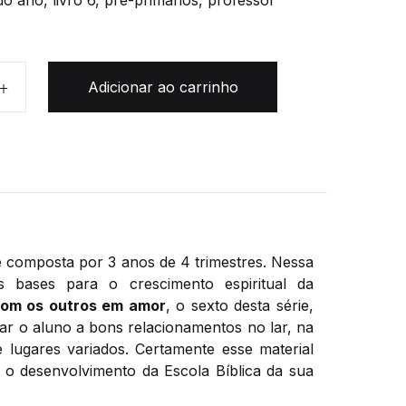
o ano, livro 6, pre-primários, professor
º 6- Pré-primários (professor) quantidade
Adicionar ao carrinho
é composta por 3 anos de 4 trimestres. Nessa
s bases para o crescimento espiritual da
com os outros em amor
, o sexto desta série,
lar o aluno a bons relacionamentos no lar, na
 lugares variados. Certamente esse material
 o desenvolvimento da Escola Bíblica da sua