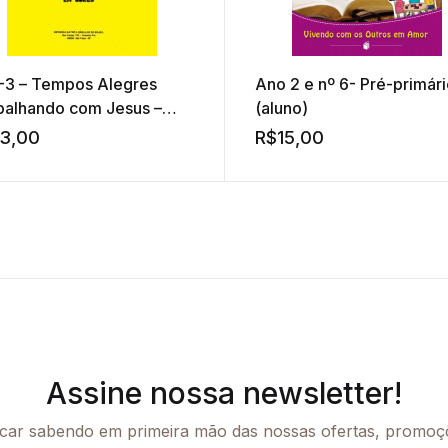
I-3 – Tempos Alegres
Ano 2 e nº 6- Pré-primár
balhando com Jesus –
(aluno)
uais
13,00
R$
15,00
Assine nossa newsletter!
icar sabendo em primeira mão das nossas ofertas, promoçõ