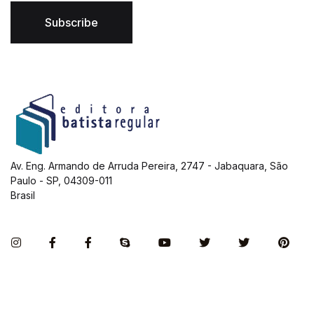
i
l
Subscribe
*
Av. Eng. Armando de Arruda Pereira, 2747 - Jabaquara, São
Paulo - SP, 04309-011
Brasil
Instagram
Facebook
Facebook
Skype
You Tube
Twitter
Twitter
Pint