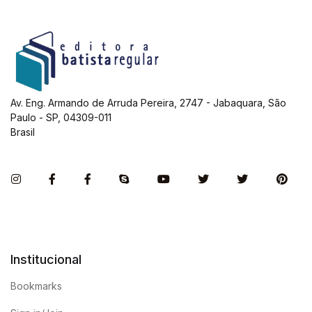
Av. Eng. Armando de Arruda Pereira, 2747 - Jabaquara, São
Paulo - SP, 04309-011
Brasil
Instagram
Facebook
Facebook
Skype
You Tube
Twitter
Twitter
Pint
Institucional
Bookmarks