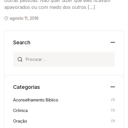
outras pessoas. Não quer dizer que eles ficavam
apavorados ou com medo dos outros […]
agosto 11, 2016
Search
Procurar:
Categorias
Aconselhamento Bíblico
(1)
Crônica
(1)
Oração
(1)