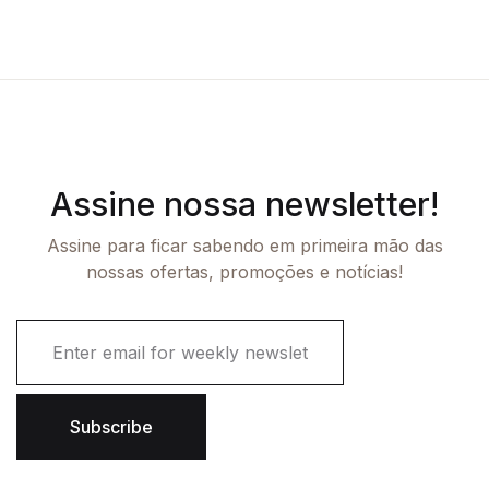
Assine nossa newsletter!
Assine para ficar sabendo em primeira mão das
nossas ofertas, promoções e notícias!
E
m
a
i
l
Subscribe
*