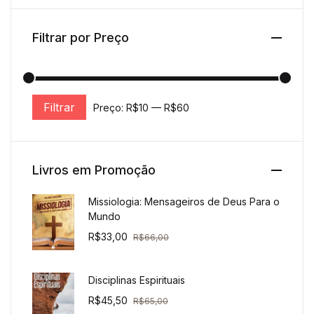
Filtrar por Preço
Filtrar
Preço:
R$10
—
R$60
Preço mínimo
Preço máximo
Livros em Promoção
Missiologia: Mensageiros de Deus Para o
Mundo
R$
33,00
R$
66,00
Disciplinas Espirituais
R$
45,50
R$
65,00