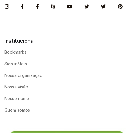
Instagram
Facebook
Facebook
Skype
You Tube
Twitter
Twitter
Pint
Institucional
Bookmarks
Sign in/Join
Nossa organização
Nossa visão
Nosso nome
Quem somos