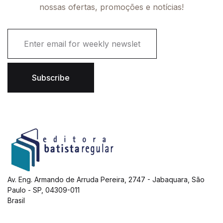
nossas ofertas, promoções e notícias!
E
m
a
i
l
Subscribe
*
Av. Eng. Armando de Arruda Pereira, 2747 - Jabaquara, São
Paulo - SP, 04309-011
Brasil